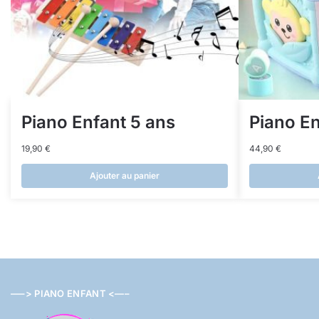
Piano Enfant 5 ans
Piano En
19,90
€
44,90
€
Ajouter au panier
—–> PIANO ENFANT <—–