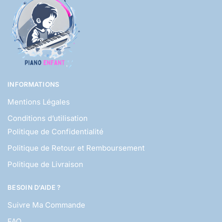
INFORMATIONS
Mentions Légales
Conditions d’utilisation
Politique de Confidentialité
Politique de Retour et Remboursement
Politique de Livraison
BESOIN D’AIDE ?
Suivre Ma Commande
FAQ