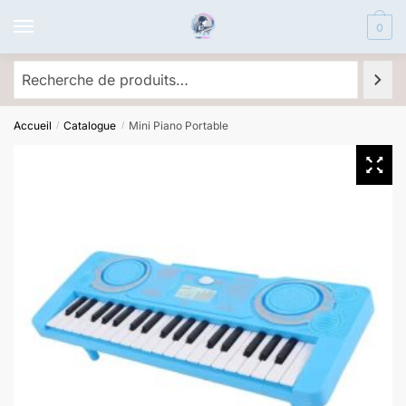
Skip
Skip
0
to
to
navigation
content
Recherche
Accueil
Catalogue
Mini Piano Portable
/
/