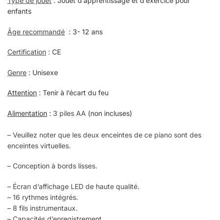
Type de jouet
:
J
ouet
d’apprentissage et d’exercice pour
enfants
Âge recommandé
:
3-
12 ans
Certification
:
CE
Genre
:
Unisexe
Attention
: Tenir à l’écart du feu
Alimentation
:
3 piles AA
(non incluses)
– Veuillez noter que les deux enceintes de ce piano sont des
enceintes virtuelles.
– Conception à bords lisses.
– Écran d’affichage LED de haute qualité.
– 16 rythmes intégrés.
– 8 fils instrumentaux.
– Capacités d’enregistrement.