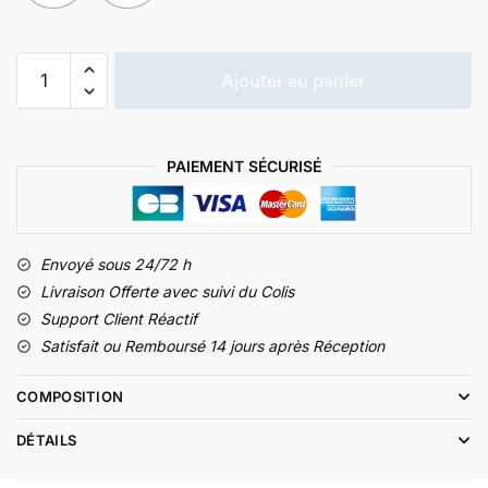
quantité
Ajouter au panier
de
Mini
Piano
PAIEMENT SÉCURISÉ
Portable
Envoyé sous 24/72 h
Livraison Offerte avec suivi du Colis
Support Client Réactif
Satisfait ou Remboursé 14 jours après Réception
COMPOSITION
DÉTAILS