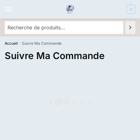
Skip
Skip
0
to
to
navigation
content
Recherche
Accueil
Suivre Ma Commande
/
Suivre Ma Commande