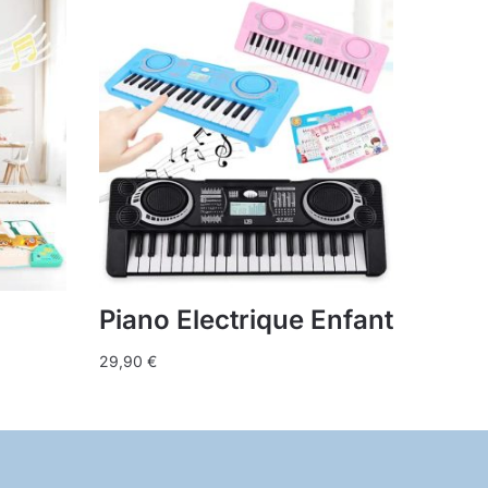
Piano Electrique Enfant
29,90
€
Ce
produit
a
plusieurs