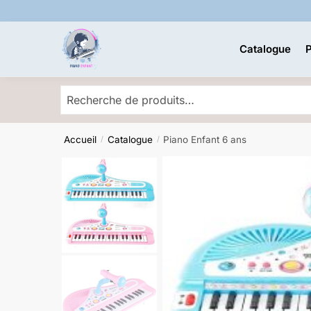
Skip
Skip
to
to
navigation
content
Catalogue
P
Accueil
Catalogue
Piano Enfant 6 ans
/
/