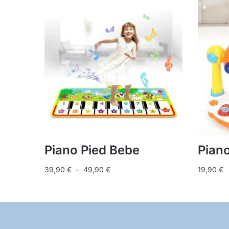
Piano Pied Bebe
Piano
Plage
39,90
€
–
49,90
€
19,90
€
de
Ce
prix :
produit
39,90 €
a
à
plusieurs
49,90 €