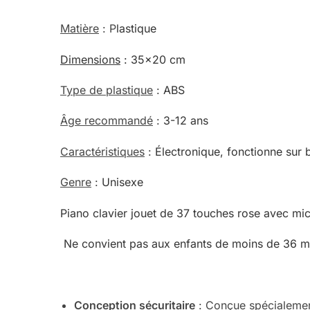
Matière
: P
lastique
Dimensions
: 35×20 cm
Type de plastique
:
ABS
Âge recommandé
:
3-12 ans
Caractéristiques
:
Électronique, f
onctionne sur b
Genre
:
Unisexe
Piano clavier jouet de 37 touches rose avec m
Ne convient pas aux enfants de moins de 36 m
Conception sécuritaire
: Conçue spécialement