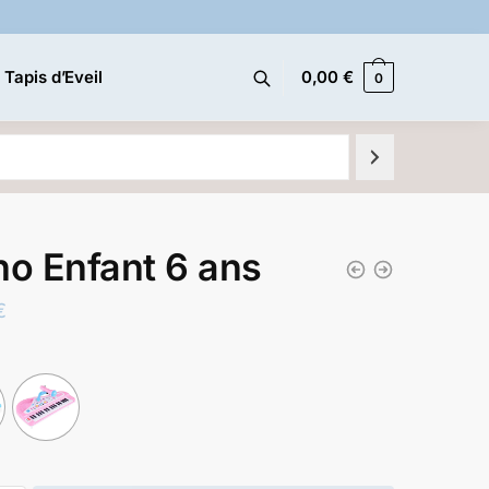
 Tapis d’Eveil
0,00
€
0
no Enfant 6 ans
€