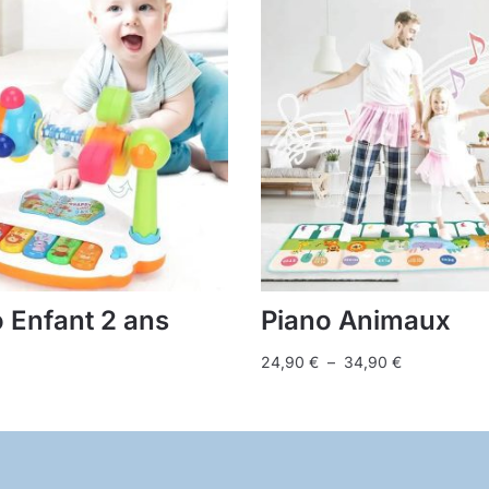
 Enfant 2 ans
Piano Animaux
Plage
24,90
€
–
34,90
€
de
Ce
prix :
produit
24,90 €
a
à
plusieurs
34,90 €