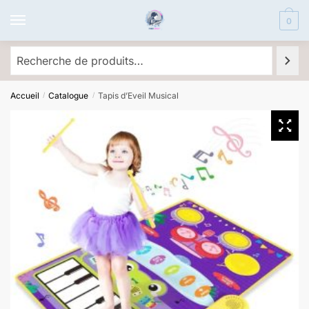
Skip
Skip
0
to
to
navigation
content
Recherche
Accueil
Catalogue
Tapis d’Eveil Musical
/
/