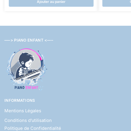
Ajouter au panier
Ce
produit
a
plusieurs
variations.
—–> PIANO ENFANT <—–
Les
options
peuvent
être
choisies
sur
la
page
INFORMATIONS
du
produit
Mentions Légales
Conditions d’utilisation
Politique de Confidentialité