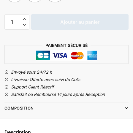
quantité
Ajouter au panier
de
Tapis
d'Eveil
PAIEMENT SÉCURISÉ
Musical
Envoyé sous 24/72 h
Livraison Offerte avec suivi du Colis
Support Client Réactif
Satisfait ou Remboursé 14 jours après Réception
COMPOSITION
Description