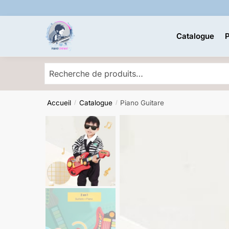
Skip
Skip
to
to
navigation
content
Catalogue
P
Accueil
Catalogue
Piano Guitare
/
/