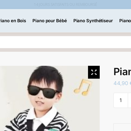
14 JOURS SATISFAITS OU REMBOURSÉ
iano en Bois
Piano pour Bébé
Piano Synthétiseur
Piano
Recherche
Pia
44,90
quantité
de
Piano
Guitare