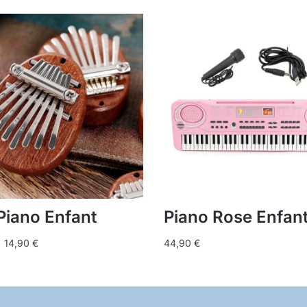
Piano Enfant
Piano Rose Enfan
Plage
–
14,90
€
44,90
€
de
prix :
9,90 €
à