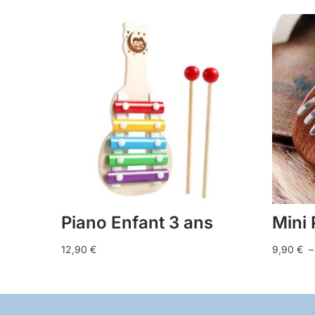
Piano Enfant 3 ans
Mini 
12,90
€
9,90
€
Ce
Ce
produit
produit
a
a