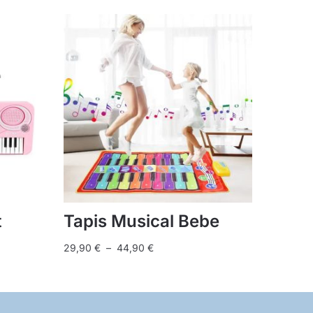
t
Tapis Musical Bebe
Plage
29,90
€
–
44,90
€
de
Ce
prix :
produit
29,90 €
a
à