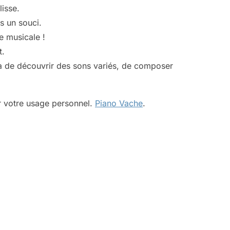
isse.
s un souci.
e musicale !
t.
tra de découvrir des sons variés, de composer
r votre usage personnel.
Piano Vache
.